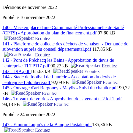
Décisions de novembre 2022
Publié le 16 novembre 2022
140 - Mise en place d'une Communauté Professionnelle de Santé
(CPTS) - Approbation du plan de financement.pdf
97,60 kB
Ecoutez
141 - Plateforme de collecte des déchets de venaison - Demande de
subvention auprès du conseil départemental.pdf
117,85 kB
Ecoutez
142 - Pont de Préchacq les Bains - Approbation du devis de
l'entreprise TLTP117.pdf
90,27 kB
Ecoutez
143 - DIA.pdf
165,63 kB
Ecoutez
144 - Stade de football de Laurède - Acceptation du devis de
l'entreprise Laloubère.pdf
92,09 kB
Ecoutez
145 - Ouvrage d'art Bergouey - Maylis - Suivi du chantier.pdf
90,72
kB
Ecoutez
146 - Travaux de voirie - Approbation de l'avenant n°2 lot 1.pdf
94,13 kB
Ecoutez
Publié le 24 novembre 2022
147 - Emprunt auprès de la Banque Postale.pdf
135,36 kB
Ecoutez