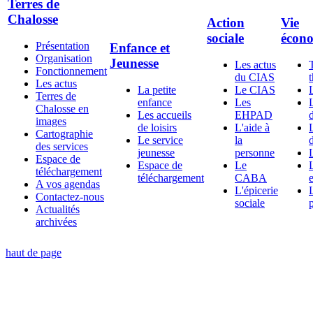
Terres de
Chalosse
Action
Vie
sociale
écon
Présentation
Enfance et
Organisation
Jeunesse
Les actus
Fonctionnement
du CIAS
Les actus
La petite
Le CIAS
Terres de
enfance
Les
Chalosse en
Les accueils
EHPAD
d
images
de loisirs
L'aide à
Cartographie
Le service
la
d
des services
jeunesse
personne
Espace de
Espace de
Le
téléchargement
téléchargement
CABA
A vos agendas
L'épicerie
Contactez-nous
sociale
Actualités
archivées
haut de page