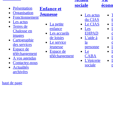
sociale
écon
Présentation
Enfance et
Organisation
Jeunesse
Les actus
Fonctionnement
du CIAS
Les actus
La petite
Le CIAS
Terres de
enfance
Les
Chalosse en
Les accueils
EHPAD
d
images
de loisirs
L'aide à
Cartographie
Le service
la
d
des services
jeunesse
personne
Espace de
Espace de
Le
téléchargement
téléchargement
CABA
A vos agendas
L'épicerie
Contactez-nous
sociale
Actualités
archivées
haut de page