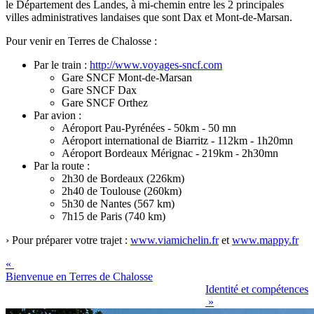
le Département des Landes, à mi-chemin entre les 2 principales
villes administratives landaises que sont Dax et Mont-de-Marsan.
Pour venir en Terres de Chalosse :
Par le train :
http://www.voyages-sncf.com
Gare SNCF Mont-de-Marsan
Gare SNCF Dax
Gare SNCF Orthez
Par avion :
Aéroport Pau-Pyrénées - 50km - 50 mn
Aéroport international de Biarritz - 112km - 1h20mn
Aéroport Bordeaux Mérignac - 219km - 2h30mn
Par la route :
2h30 de Bordeaux (226km)
2h40 de Toulouse (260km)
5h30 de Nantes (567 km)
7h15 de Paris (740 km)
› Pour préparer votre trajet :
www.viamichelin.fr
et
www.mappy.fr
«
Bienvenue en Terres de Chalosse
Identité et compétences
»