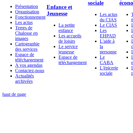
sociale
écon
Présentation
Enfance et
Organisation
Jeunesse
Les actus
Fonctionnement
du CIAS
Les actus
La petite
Le CIAS
Terres de
enfance
Les
Chalosse en
Les accueils
EHPAD
d
images
de loisirs
L'aide à
Cartographie
Le service
la
d
des services
jeunesse
personne
Espace de
Espace de
Le
téléchargement
téléchargement
CABA
A vos agendas
L'épicerie
Contactez-nous
sociale
Actualités
archivées
haut de page