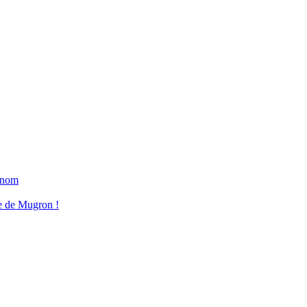
n nom
re de Mugron !