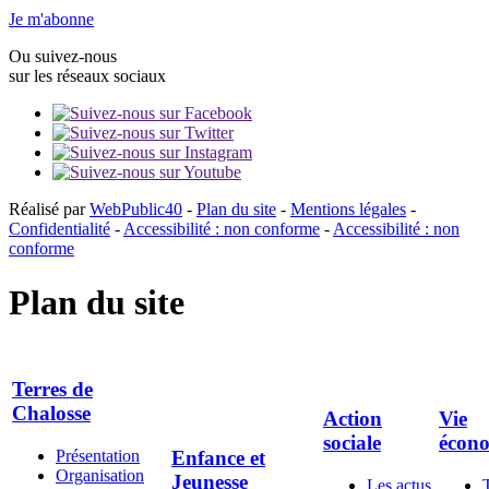
Je m'abonne
Ou suivez-nous
sur les réseaux sociaux
Réalisé par
WebPublic40
-
Plan du site
-
Mentions légales
-
Confidentialité
-
Accessibilité : non conforme
-
Accessibilité : non
conforme
Plan du site
Terres de
Chalosse
Action
Vie
sociale
écon
Présentation
Enfance et
Organisation
Jeunesse
Les actus