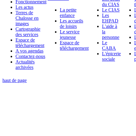
Fonctionnement
du CIAS
Les actus
La petite
Le CIAS
Terres de
enfance
Les
Chalosse en
Les accueils
EHPAD
d
images
de loisirs
L'aide à
Cartographie
Le service
la
d
des services
jeunesse
personne
Espace de
Espace de
Le
téléchargement
téléchargement
CABA
A vos agendas
L'épicerie
Contactez-nous
sociale
Actualités
archivées
haut de page