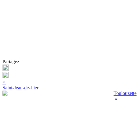
Partagez
«
Saint-Jean-de-Lier
Toulouzette
»