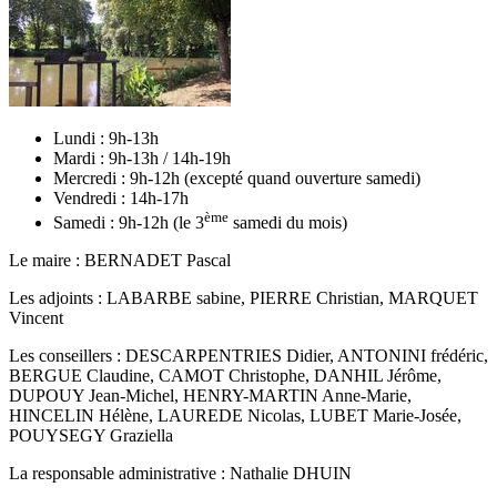
Lundi : 9h-13h
Mardi : 9h-13h / 14h-19h
Mercredi : 9h-12h (excepté quand ouverture samedi)
Vendredi : 14h-17h
ème
Samedi : 9h-12h (le 3
samedi du mois)
Le maire : BERNADET Pascal
Les adjoints : LABARBE sabine, PIERRE Christian, MARQUET
Vincent
Les conseillers : DESCARPENTRIES Didier, ANTONINI frédéric,
BERGUE Claudine, CAMOT Christophe, DANHIL Jérôme,
DUPOUY Jean-Michel, HENRY-MARTIN Anne-Marie,
HINCELIN Hélène, LAUREDE Nicolas, LUBET Marie-Josée,
POUYSEGY Graziella
La responsable administrative : Nathalie DHUIN