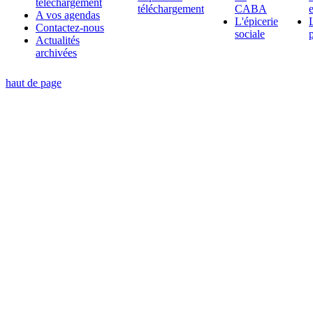
téléchargement
téléchargement
CABA
A vos agendas
L'épicerie
Contactez-nous
sociale
Actualités
archivées
haut de page