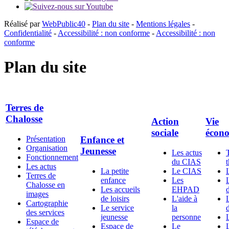
Réalisé par
WebPublic40
-
Plan du site
-
Mentions légales
-
Confidentialité
-
Accessibilité : non conforme
-
Accessibilité : non
conforme
Plan du site
Terres de
Chalosse
Action
Vie
sociale
écon
Présentation
Enfance et
Organisation
Jeunesse
Les actus
Fonctionnement
du CIAS
Les actus
La petite
Le CIAS
Terres de
enfance
Les
Chalosse en
Les accueils
EHPAD
d
images
de loisirs
L'aide à
Cartographie
Le service
la
d
des services
jeunesse
personne
Espace de
Espace de
Le