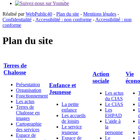
Réalisé par
WebPublic40
-
Plan du site
-
Mentions légales
-
Confidentialité
-
Accessibilité : non conforme
-
Accessibilité : non
conforme
Plan du site
Terres de
Chalosse
Action
Vie
sociale
écon
Présentation
Enfance et
Organisation
Jeunesse
Les actus
Fonctionnement
du CIAS
Les actus
La petite
Le CIAS
Terres de
enfance
Les
Chalosse en
Les accueils
EHPAD
d
images
de loisirs
L'aide à
Cartographie
Le service
la
d
des services
jeunesse
personne
Espace de
Espace de
Le